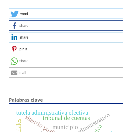
tweet
share
share
pin it
share
mail
Palabras clave
tutela administrativa efectiva
silencio positivo
tribunal de cuentas
municipio