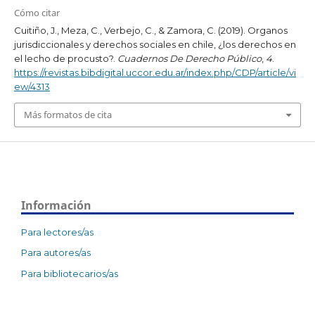
Cómo citar
Cuitiño, J., Meza, C., Verbejo, C., & Zamora, C. (2019). Organos
jurisdiccionales y derechos sociales en chile, ¿los derechos en
el lecho de procusto?.
Cuadernos De Derecho Público
,
4
.
https://revistas.bibdigital.uccor.edu.ar/index.php/CDP/article/vi
ew/4313
Más formatos de cita
Información
Para lectores/as
Para autores/as
Para bibliotecarios/as