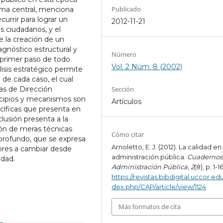
Publicado
ma central, menciona
urrir para lograr un
2012-11-21
s ciudadanos, y el
 la creación de un
agnóstico estructural y
Número
l primer paso de todo
Vol. 2 Núm. 8 (2002)
isis estratégico permite
 de cada caso, el cual
as de Dirección
Sección
incipios y mecanismos son
Artículos
ecíficas que presenta en
lusión presenta a la
ión de meras técnicas
Cómo citar
 profundo, que se expresa
Arnoletto, E. J. (2012). La calidad en 
ores a cambiar desde
administración pública.
Cuadernos
idad.
Administración Pública
,
2
(8), p. 1-16
https://revistas.bibdigital.uccor.edu
dex.php/CAP/article/view/1124
Más formatos de cita