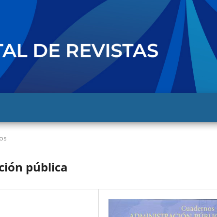
los
ción pública