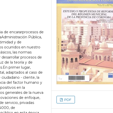
cia de encararprocesos de
aAdministración Pública,
gitimidad y de
os ocurridos en nuestro
ásicos, las normas
y desarrollar procesos de
uz de la teoría y de
s.En primer lugar,
tal, adaptados al caso de
ciudadano - cliente, la
ancia del factor humano y
positivos en la
gos generales de la nueva
novaciones de enfoque,
PDF
e servicio, privadas
14000, de
 público en esta época