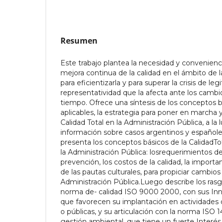
Resumen
Este trabajo plantea la necesidad y convenien
mejora continua de la calidad en el ámbito de l
para eficientizarla y para superar la crisis de le
representatividad que la afecta ante los cambi
tiempo. Ofrece una síntesis de los conceptos b
aplicables, la estrategia para poner en marcha 
Calidad Total en la Administración Pública, a la l
información sobre casos argentinos y españole
presenta los conceptos básicos de la CalidadTo
la Administración Pública: losrequerimientos de 
prevención, los costos de la calidad, la import
de las pautas culturales, para propiciar cambios 
Administración Pública.Luego describe los ras
norma de- calidad ISO 9000 2000, con sus In
que favorecen su implantación en actividades d
o públicas, y su articulación con la norma ISO 
gestión ambiental, que tiene un fuerte Interés