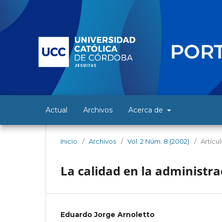
Actual
Archivos
Acerca de
Inicio
/
Archivos
/
Vol. 2 Núm. 8 (2002)
/
Artícu
La calidad en la administra
Eduardo Jorge Arnoletto