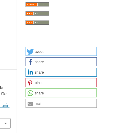
tweet
share
share
pin it
la
share
 De
.
mail
.ar/in