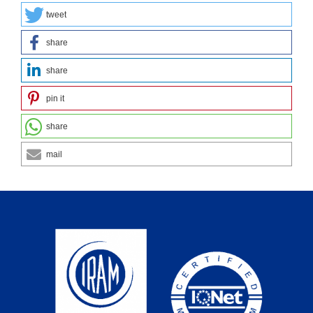
tweet
share
share
pin it
share
mail