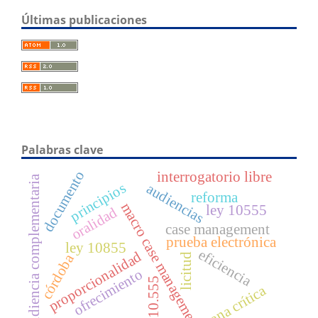
Últimas publicaciones
Palabras clave
documento
interrogatorio libre
audiencia complementaria
principios
audiencias
reforma
macro case management
ley 10555
oralidad
case management
prueba electrónica
ley 10855
eficiencia
proporcionalidad
córdoba
licitud
ofrecimiento
ley 10.555
sana crítica