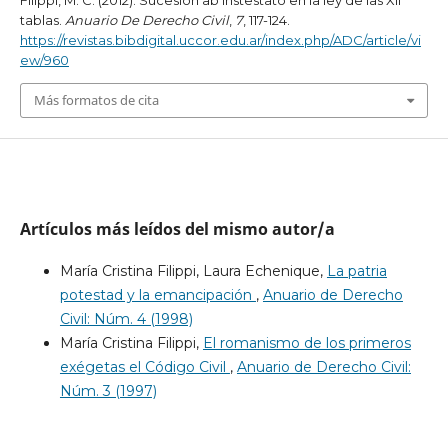
Filippi, M. C. (2012). Sucesión ab instestato en la ley de las XII
tablas.
Anuario De Derecho Civil
,
7
, 117-124.
https://revistas.bibdigital.uccor.edu.ar/index.php/ADC/article/vi
ew/960
Más formatos de cita
Artículos más leídos del mismo autor/a
María Cristina Filippi, Laura Echenique,
La patria
potestad y la emancipación
,
Anuario de Derecho
Civil: Núm. 4 (1998)
María Cristina Filippi,
El romanismo de los primeros
exégetas el Código Civil
,
Anuario de Derecho Civil:
Núm. 3 (1997)