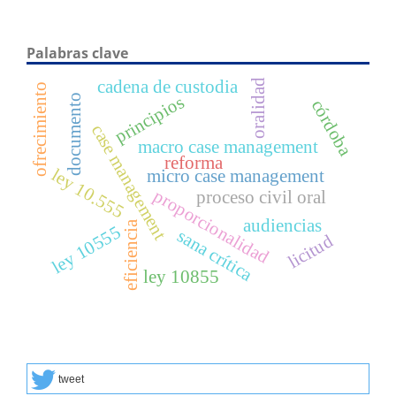
Palabras clave
oralidad
cadena de custodia
ofrecimiento
documento
principios
córdoba
case management
macro case management
reforma
ley 10.555
micro case management
proporcionalidad
proceso civil oral
audiencias
eficiencia
ley 10555
sana crítica
licitud
ley 10855
tweet