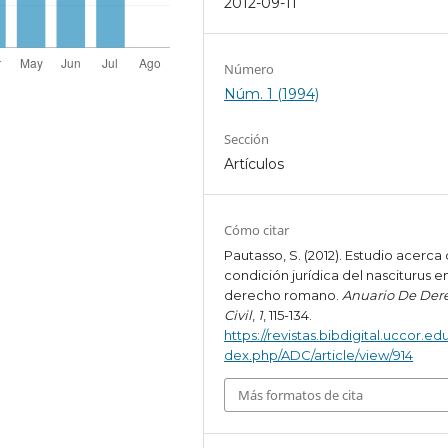
2012-09-11
Número
Núm. 1 (1994)
Sección
Artículos
Cómo citar
Pautasso, S. (2012). Estudio acerca 
condición jurídica del nasciturus en
derecho romano.
Anuario De Der
Civil
,
1
, 115-134.
https://revistas.bibdigital.uccor.edu
dex.php/ADC/article/view/914
Más formatos de cita