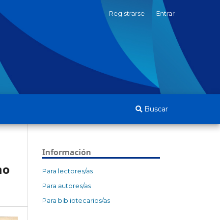
Registrarse
Entrar
Buscar
Información
ho
Para lectores/as
Para autores/as
Para bibliotecarios/as