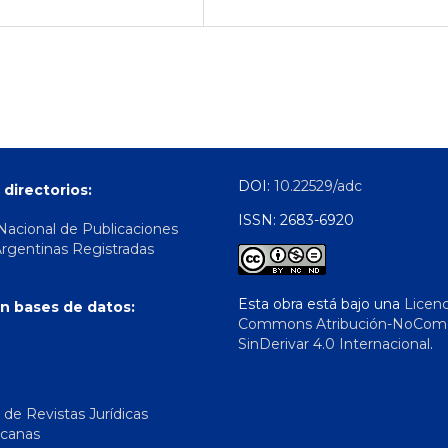
DOI:
10.22529/adc
 directorios:
ISSN: 2683-6920
 Nacional de Publicaciones
Argentinas Registradas
Esta obra está bajo una
Licenc
n bases de datos:
Commons Atribución-NoComer
SinDerivar 4.0 Internacional
.
 de Revistas Jurídicas
icanas