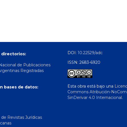
DOI:
10.22529/adc
 directorios:
ISSN: 2683-6920
 Nacional de Publicaciones
Argentinas Registradas
Esta obra está bajo una
Licenc
n bases de datos:
Commons Atribución-NoComer
SinDerivar 4.0 Internacional
.
 de Revistas Jurídicas
icanas