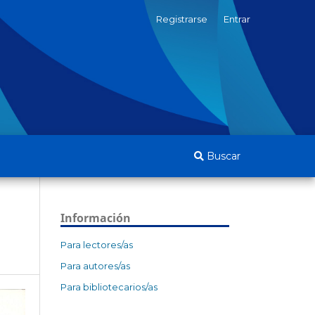
Registrarse
Entrar
Buscar
Información
Para lectores/as
Para autores/as
Para bibliotecarios/as