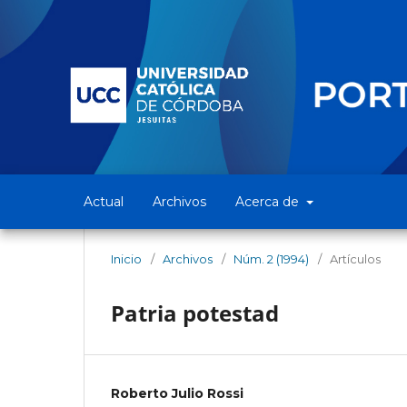
Actual
Archivos
Acerca de
Inicio
/
Archivos
/
Núm. 2 (1994)
/
Artículos
Patria potestad
Roberto Julio Rossi