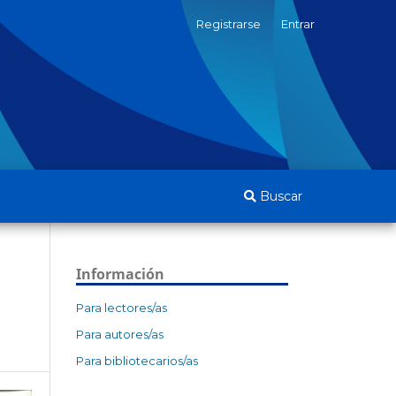
Registrarse
Entrar
Buscar
Información
Para lectores/as
Para autores/as
Para bibliotecarios/as