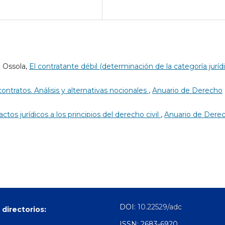
o Ossola,
El contratante débil (determinación de la categoría jurídi
ntratos. Análisis y alternativas nocionales
,
Anuario de Derecho
actos jurídicos a los principios del derecho civil
,
Anuario de Dere
DOI:
10.22529/adc
 directorios:
ISSN: 2683-6920