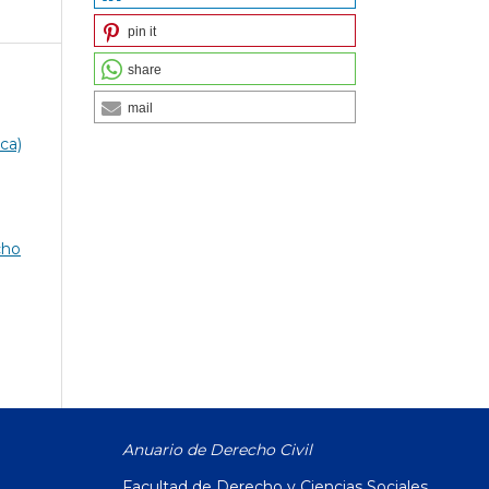
pin it
share
mail
ca)
cho
Anuario de Derecho Civil
Facultad de Derecho y Ciencias Sociales