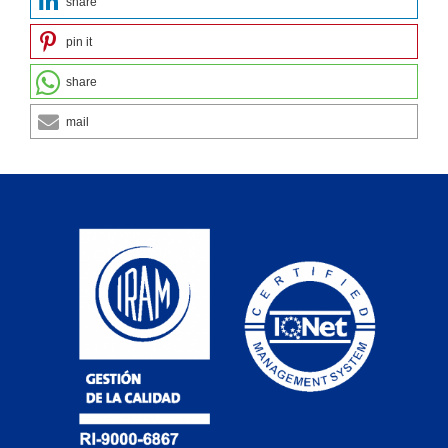
share
pin it
share
mail