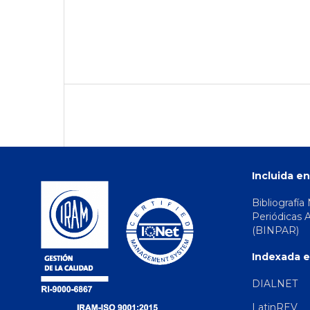
Incluida en
Bibliografía
Periódicas 
(BINPAR)
Indexada e
DIALNET
LatinREV