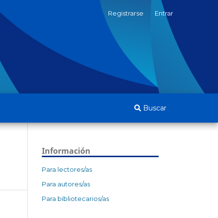
Registrarse
Entrar
Buscar
Información
Para lectores/as
Para autores/as
Para bibliotecarios/as