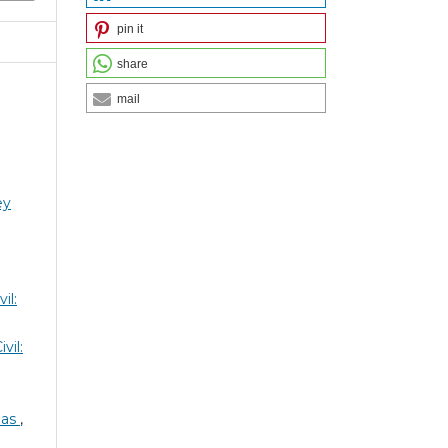
pin it
share
mail
ey
il:
vil:
ias
,