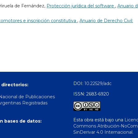
 Hiruela de Fernández,
Protección jurídica del software
,
Anuario 
omotores e inscripción constitutiva
,
Anuario de Derecho Civil:
DOI:
10.22529/adc
 directorios:
ISSN: 2683-6920
 Nacional de Publicaciones
Argentinas Registradas
Esta obra está bajo una
Licenc
n bases de datos:
Commons Atribución-NoComer
SinDerivar 4.0 Internacional
.