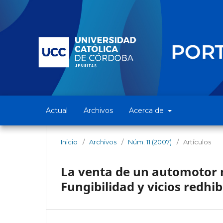
Actual
Archivos
Acerca de
Inicio
/
Archivos
/
Núm. 11 (2007)
/
Artículos
La venta de un automotor 
Fungibilidad y vicios redhib