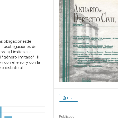
as obligacionesde
I. Lasobligaciones de
. a) Límites a la
"género limitado". III.
ón con el error y con la
o distinto al
PDF
Publicado