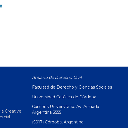
de
Anuario de Derecho Civil
Facultad de Derecho y Ciencias Sociales
Universidad Católica de Córdoba
Campus Universitario. Av. Armada
ia Creative
Argentina 3555
cial-
(5017) Córdoba, Argentina