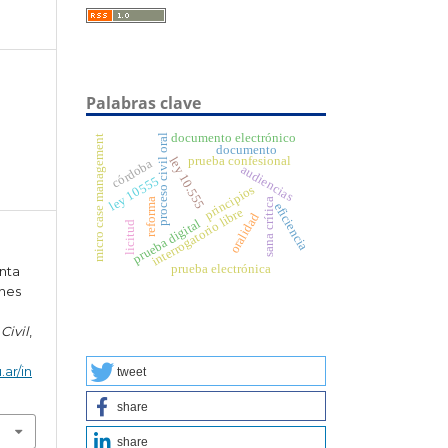
Palabras clave
documento electrónico
proceso civil oral
micro case management
documento
prueba confesional
ley 10.555
córdoba
audiencias
ley 10555
principios
reforma
sana crítica
eficiencia
interrogatorio libre
oralidad
prueba digital
licitud
prueba electrónica
enta
ones
Civil
,
.ar/in
tweet
share
share