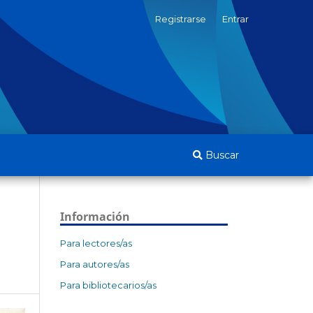
Registrarse
Entrar
Buscar
Información
Para lectores/as
Para autores/as
Para bibliotecarios/as