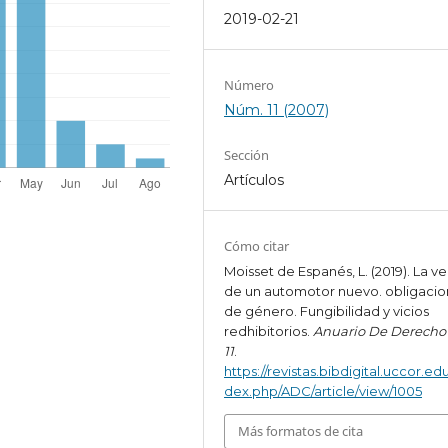
2019-02-21
Número
Núm. 11 (2007)
Sección
Artículos
Cómo citar
Moisset de Espanés, L. (2019). La v
de un automotor nuevo. obligaci
de género. Fungibilidad y vicios
redhibitorios.
Anuario De Derecho 
11
.
https://revistas.bibdigital.uccor.edu
dex.php/ADC/article/view/1005
Más formatos de cita