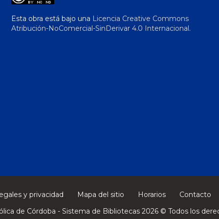
Esta obra está bajo una
Licencia Creative Commons
Atribución-NoComercial-SinDerivar 4.0 Internacional
.
egales y privacidad
Mapa del sitio
Horarios
Contacto
ólica de Córdoba - Sistema de Bibliotecas 2026 © Todos los dere