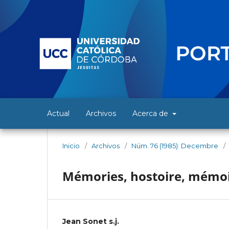
Actual
Archivos
Acerca de
Inicio
/
Archivos
/
Núm. 76 (1985): Decembre
/
Mémories, hostoire, mémo
Jean Sonet s.j.