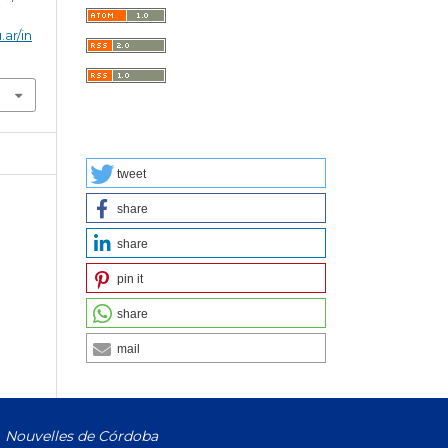
.ar/in
tweet
share
share
pin it
share
mail
Nouvelles de Córdoba