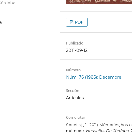
 Córdoba
PDF
a
Publicado
2011-09-12
Número
Núm. 76 (1985): Decembre
Sección
Artículos
Cómo citar
Sonet s.j., J. (2011). Mémories, hosto
mémoire.
Nouvelles De Córdoba
,