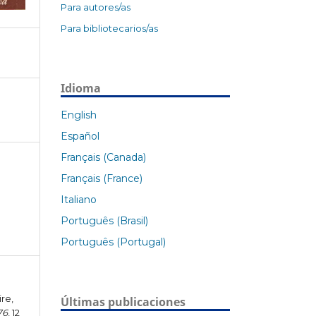
Para autores/as
Para bibliotecarios/as
Idioma
English
Español
Français (Canada)
Français (France)
Italiano
Português (Brasil)
Português (Portugal)
ire,
Últimas publicaciones
76
, 12