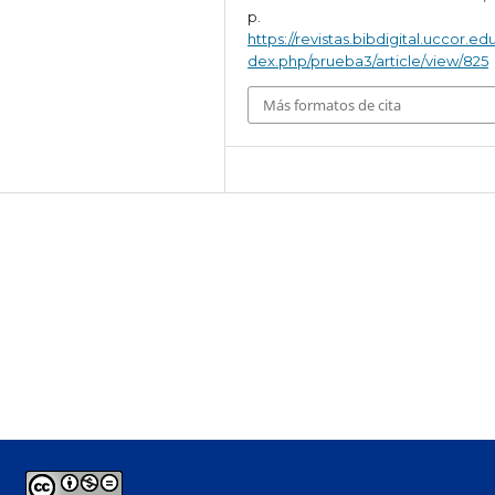
p.
https://revistas.bibdigital.uccor.edu
dex.php/prueba3/article/view/825
Más formatos de cita