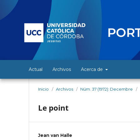
Actual
Archivos
Acerca de
Inicio
/
Archivos
/
Núm. 37 (1972): Decembre
/
Le point
Jean van Halle