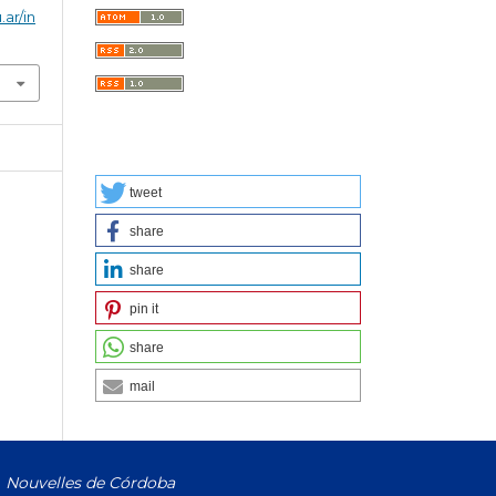
.ar/in
tweet
share
share
pin it
share
mail
Nouvelles de Córdoba