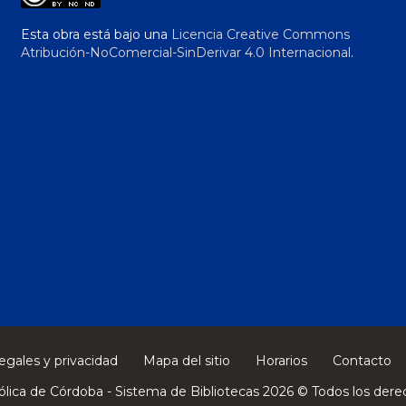
Esta obra está bajo una
Licencia Creative Commons
Atribución-NoComercial-SinDerivar 4.0 Internacional
.
egales y privacidad
Mapa del sitio
Horarios
Contacto
ólica de Córdoba - Sistema de Bibliotecas 2026 © Todos los dere