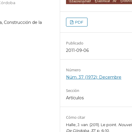
 Córdoba
PDF
a, Construcción de la
Publicado
2011-09-06
Número
Núm. 37 (1972): Decembre
Sección
Artículos
Cómo citar
Halle, J. van. (2011). Le point.
Nouvel
De Córdoba
,
37
, p. 6-10.