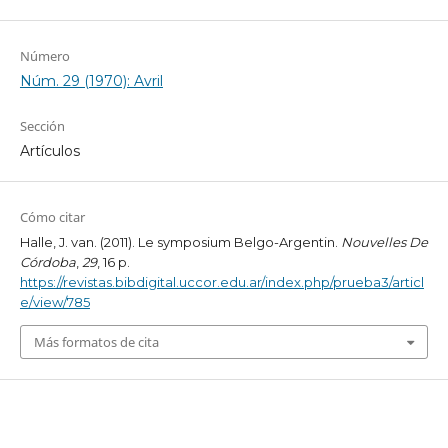
Número
Núm. 29 (1970): Avril
Sección
Artículos
Cómo citar
Halle, J. van. (2011). Le symposium Belgo-Argentin.
Nouvelles De
Córdoba
,
29
, 16 p.
https://revistas.bibdigital.uccor.edu.ar/index.php/prueba3/articl
e/view/785
Más formatos de cita