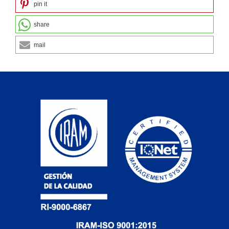
pin it
share
mail