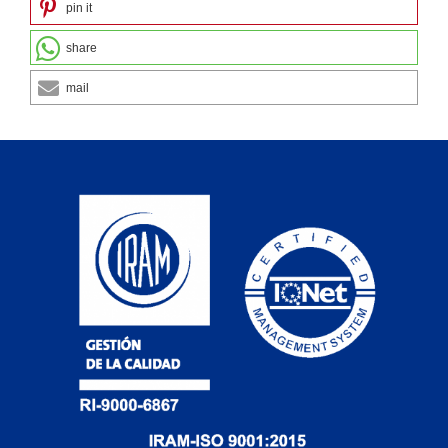
pin it
share
mail