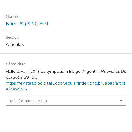
Número
Núm. 29 (1970): Avril
Sección
Artículos
Cómo citar
Halle, J. van. (2011). Le symposium Belgo-Argentin.
Nouvelles De
Córdoba
,
29
, 16 p.
https://revistas.bibdigital.uccor.edu.ar/index.php/prueba3/articl
e/view/785
Más formatos de cita