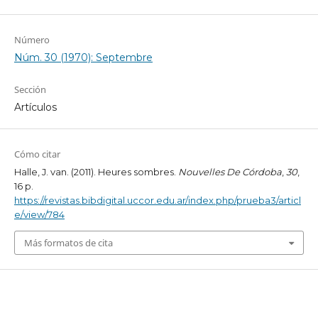
Número
Núm. 30 (1970): Septembre
Sección
Artículos
Cómo citar
Halle, J. van. (2011). Heures sombres.
Nouvelles De Córdoba
,
30
,
16 p.
https://revistas.bibdigital.uccor.edu.ar/index.php/prueba3/articl
e/view/784
Más formatos de cita