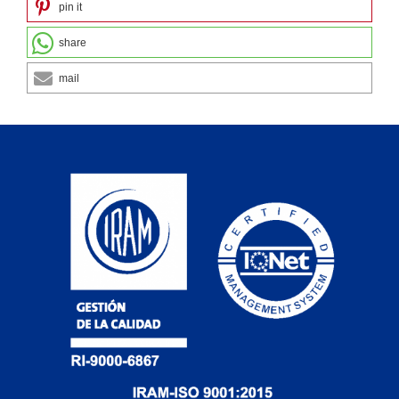
pin it
share
mail