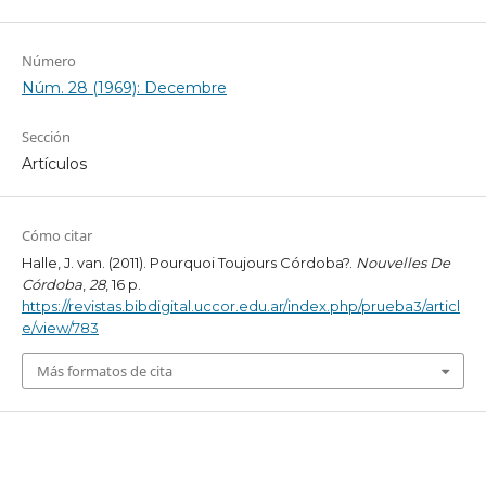
Número
Núm. 28 (1969): Decembre
Sección
Artículos
Cómo citar
Halle, J. van. (2011). Pourquoi Toujours Córdoba?.
Nouvelles De
Córdoba
,
28
, 16 p.
https://revistas.bibdigital.uccor.edu.ar/index.php/prueba3/articl
e/view/783
Más formatos de cita