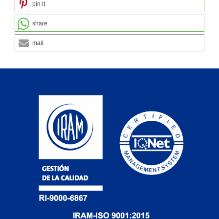
pin it
share
mail