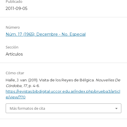
Publicado
2011-09-05
Número
Núm. 17 (1965): Decembre - No. Especial
Sección
Artículos
Cómo citar
Halle, J. van. (2011). Visita de los Reyes de Bélgica.
Nouvelles De
Córdoba
,
17
, p. 4-6.
https://revistas.bibdigital.uccor.edu.ar/index.php/prueba3/articl
e/view/770
Más formatos de cita