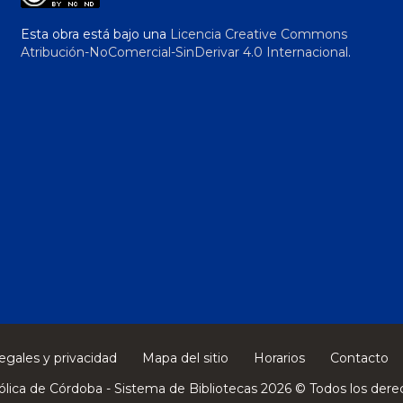
Esta obra está bajo una
Licencia Creative Commons
Atribución-NoComercial-SinDerivar 4.0 Internacional
.
egales y privacidad
Mapa del sitio
Horarios
Contacto
ólica de Córdoba - Sistema de Bibliotecas 2026 © Todos los dere