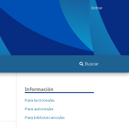
Entrar
Buscar
Información
Para lectores/as
Para autores/as
Para bibliotecarios/as