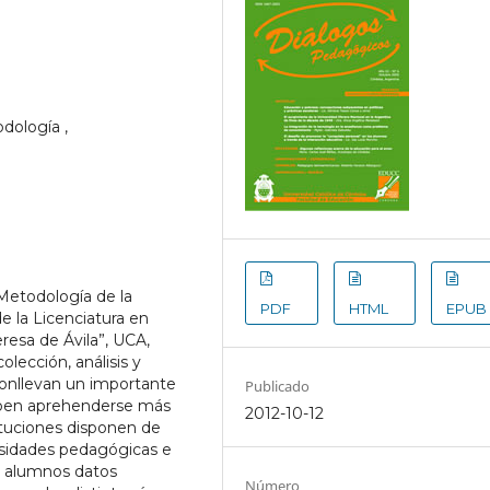
odología ,
“Metodología de la
PDF
HTML
EPUB
e la Licenciatura en
esa de Ávila”, UCA,
olección, análisis y
conllevan un importante
Publicado
eben aprehenderse más
2012-10-12
ituciones disponen de
esidades pedagógicas e
os alumnos datos
Número