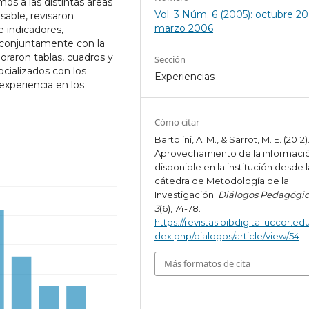
os a las distintas áreas
Vol. 3 Núm. 6 (2005): octubre 200
nsable, revisaron
marzo 2006
e indicadores,
n conjuntamente con la
boraron tablas, cuadros y
Sección
ocializados con los
Experiencias
experiencia en los
Cómo citar
Bartolini, A. M., & Sarrot, M. E. (2012)
Aprovechamiento de la informaci
disponible en la institución desde l
cátedra de Metodología de la
Investigación.
Diálogos Pedagógic
3
(6), 74-78.
https://revistas.bibdigital.uccor.edu
dex.php/dialogos/article/view/54
Más formatos de cita