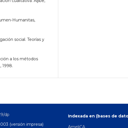
ón cualitativa. Aljibe,
 Lumen-Humanitas,
ción social. Teorías y
ción a los métodos
, 1998.
29/dp
Indexada en (bases de dato
2003 (versión impresa)
AmeliCA