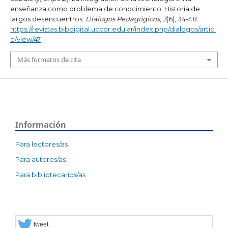
enseñanza como problema de conocimiento. Historia de
largos desencuentros.
Diálogos Pedagógicos
,
3
(6), 34-48.
https://revistas.bibdigital.uccor.edu.ar/index.php/dialogos/articl
e/view/47
Más formatos de cita
Información
Para lectores/as
Para autores/as
Para bibliotecarios/as
tweet