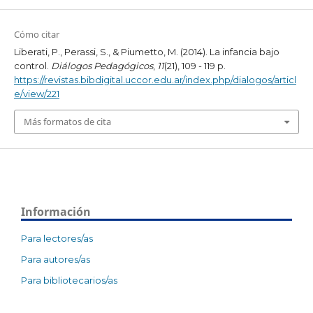
Cómo citar
Liberati, P., Perassi, S., & Piumetto, M. (2014). La infancia bajo
control.
Diálogos Pedagógicos
,
11
(21), 109 - 119 p.
https://revistas.bibdigital.uccor.edu.ar/index.php/dialogos/articl
e/view/221
Más formatos de cita
Información
Para lectores/as
Para autores/as
Para bibliotecarios/as