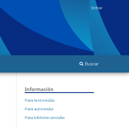
Entrar
Buscar
Información
Para lectores/as
Para autores/as
Para bibliotecarios/as