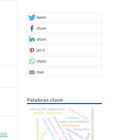
tweet
share
share
pin it
share
mail
Palabras clave
subjetividad
educación ambiental
docentes universitarios
teorías implícitas
intervención pedagógica
córdoba
aprendizaje y desarrollo
concepciones docentes
corporalidad
tarea del profesor
enseñanza
aprendizaje
biografía
narrativa
10 