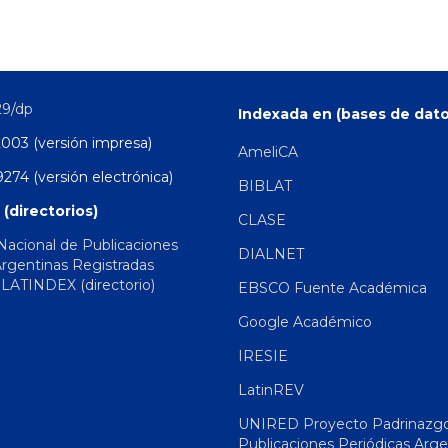
29/dp
Indexada en (bases de dato
2003 (versión impresa)
AmeliCA
274 (versión electrónica)
BIBLAT
 (directorios)
CLASE
 Nacional de Publicaciones
DIALNET
Argentinas Registradas
|
LATINDEX (directorio)
EBSCO Fuente Académica
Google Académico
IRESIE
LatinREV
UNIRED Proyecto Padrinazg
Publicaciones Periódicas Arge