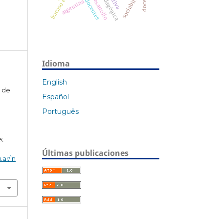
fracaso escolar
sociabilidad
argentina
Idioma
English
a de
Español
Português
s
,
Últimas publicaciones
.ar/in