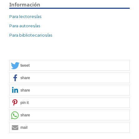
Información
Para lectores/as
Para autores/as
Para bibliotecarios/as
tweet
share
share
pin it
share
mail