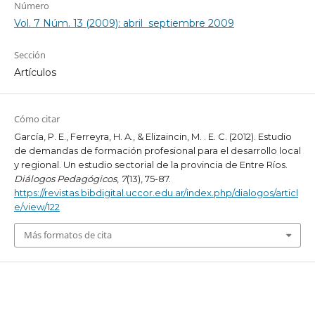
Número
Vol. 7 Núm. 13 (2009): abril  septiembre 2009
Sección
Artículos
Cómo citar
García, P. E., Ferreyra, H. A., & Elizaincin, M. . E. C. (2012). Estudio
de demandas de formación profesional para el desarrollo local
y regional. Un estudio sectorial de la provincia de Entre Ríos.
Diálogos Pedagógicos
,
7
(13), 75-87.
https://revistas.bibdigital.uccor.edu.ar/index.php/dialogos/articl
e/view/122
Más formatos de cita