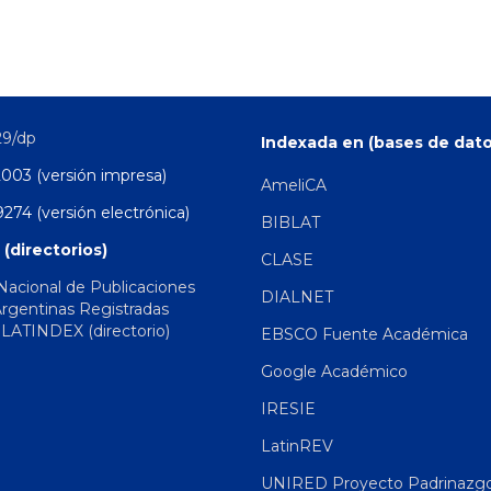
29/dp
Indexada en (bases de dato
2003 (versión impresa)
AmeliCA
274 (versión electrónica)
BIBLAT
 (directorios)
CLASE
 Nacional de Publicaciones
DIALNET
Argentinas Registradas
|
LATINDEX (directorio)
EBSCO Fuente Académica
Google Académico
IRESIE
LatinREV
UNIRED Proyecto Padrinazg