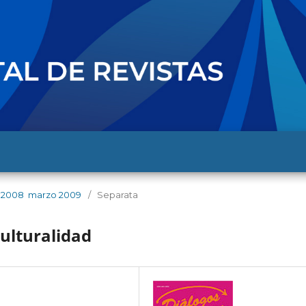
e 2008  marzo 2009
/
Separata
ulturalidad