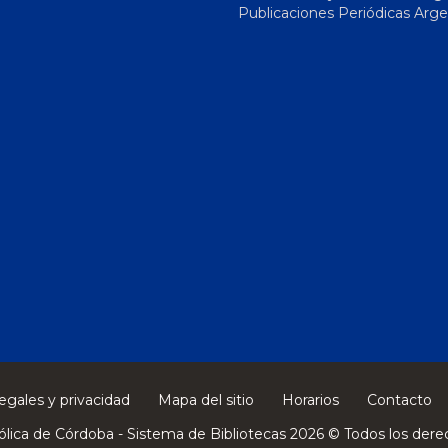
Publicaciones Periódicas Arge
egales y privacidad
Mapa del sitio
Horarios
Contacto
ólica de Córdoba - Sistema de Bibliotecas 2026 © Todos los dere