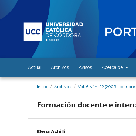
Actual
Archivos
Avisos
Acerca de
Inicio
/
Archivos
/
Vol. 6 Núm. 12 (2008): octubr
Formación docente e interc
Elena Achilli