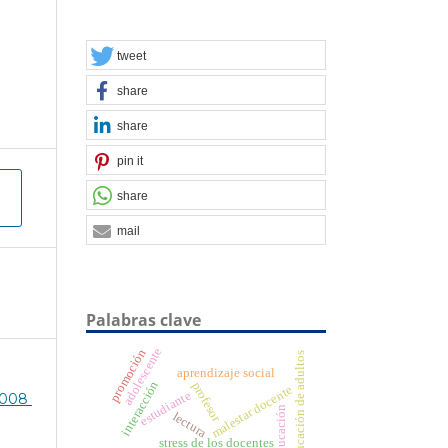
tweet
share
share
pin it
share
mail
Palabras clave
adolescente
promoción
educación de adultos
aprendizaje social
interacción
profesor
malestar docente
estudiante
008 
educación
lectura
stress de los docentes