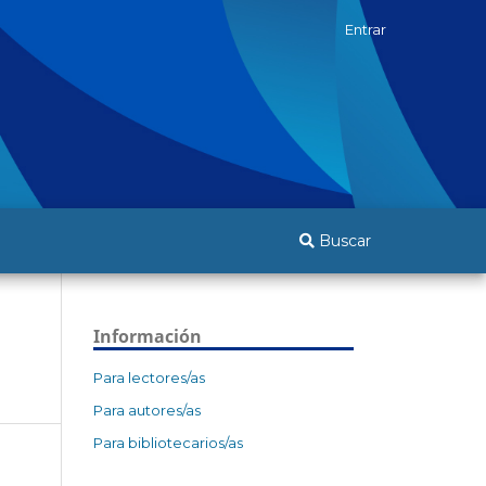
Entrar
Buscar
Información
Para lectores/as
Para autores/as
Para bibliotecarios/as