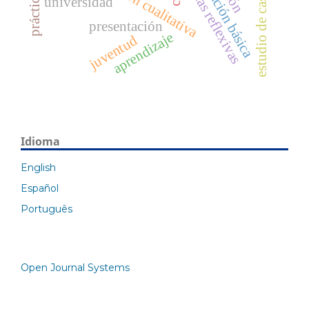
prácticas reflexivas
educación básica
estudio de caso
universidad
presentación
aprendizaje
juventud
Idioma
English
Español
Português
Open Journal Systems