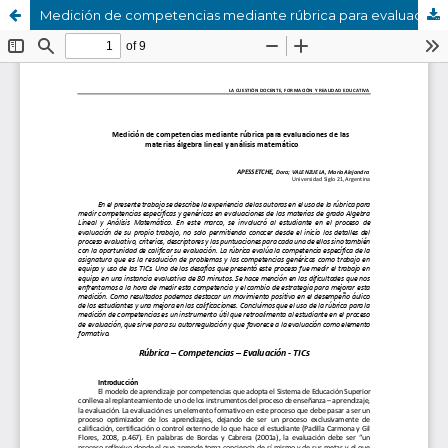
Medición de competencias mediante rúbrica para evaluaciones de las materias álgebra lineal y análisis matemático