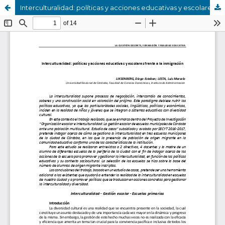
Interculturalidad: políticas y acciones educativas y escolares frente a la inmigración