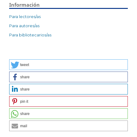
Información
Para lectores/as
Para autores/as
Para bibliotecarios/as
tweet
share
share
pin it
share
mail