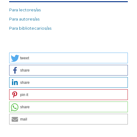
Para lectores/as
Para autores/as
Para bibliotecarios/as
tweet
share
share
pin it
share
mail