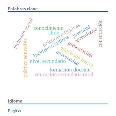
Palabras clave
inclusión social
construcción
prácticas reflexivas
juventud
conocimiento
aprendizaje
chile
incidentes críticos
práctica educativa
presentación
educación básica
universidad
nivel secundario
formación docente
educación secundaria rural
Idioma
English