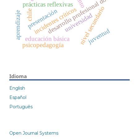
desarrollo profesional docente
prácticas reflexivas
nivel secundario
incidentes críticos
presentación
chile
aprendizaje
universidad
juventud
educación básica
psicopedagogía
Idioma
English
Español
Português
Open Journal Systems