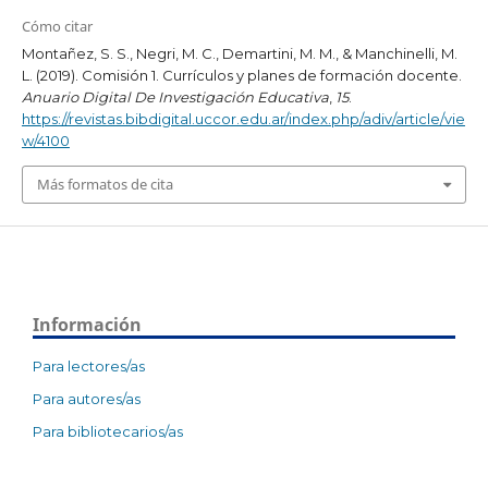
Cómo citar
Montañez, S. S., Negri, M. C., Demartini, M. M., & Manchinelli, M.
L. (2019). Comisión 1. Currículos y planes de formación docente.
Anuario Digital De Investigación Educativa
,
15
.
https://revistas.bibdigital.uccor.edu.ar/index.php/adiv/article/vie
w/4100
Más formatos de cita
Información
Para lectores/as
Para autores/as
Para bibliotecarios/as