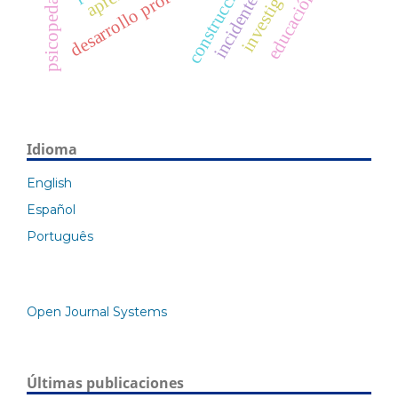
educación básica
psicopedagogía
construcción
Idioma
English
Español
Português
Open Journal Systems
Últimas publicaciones