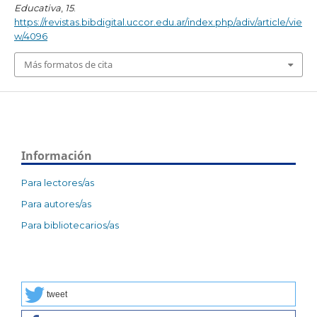
Educativa
,
15
.
https://revistas.bibdigital.uccor.edu.ar/index.php/adiv/article/vie
w/4096
Más formatos de cita
Información
Para lectores/as
Para autores/as
Para bibliotecarios/as
tweet