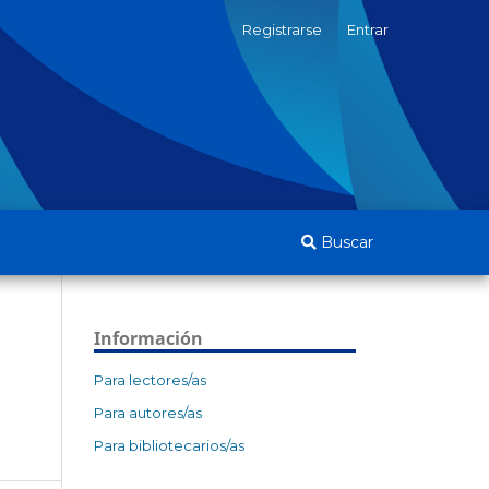
Registrarse
Entrar
Buscar
Información
Para lectores/as
Para autores/as
Para bibliotecarios/as