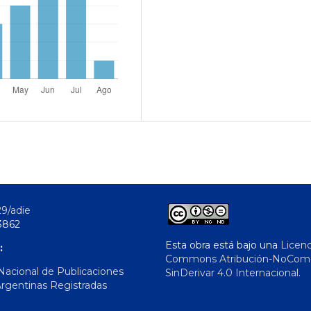
29/adie
3862
Esta obra está bajo una
Licenc
:
Commons Atribución-NoComer
 Nacional de Publicaciones
SinDerivar 4.0 Internacional
.
Argentinas Registradas