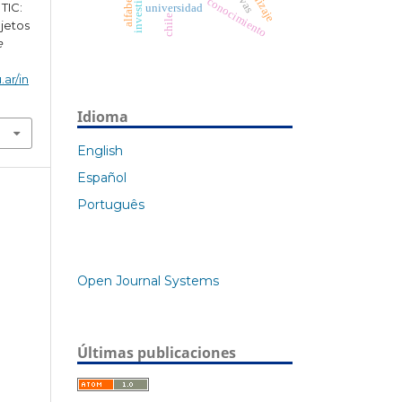
conocimiento
 TIC:
universidad
chile
ujetos
e
.ar/in
Idioma
English
Español
Português
Open Journal Systems
Últimas publicaciones