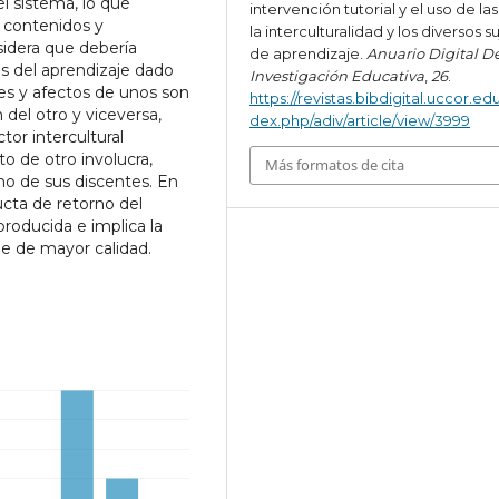
l sistema, lo que
intervención tutorial y el uso de las
 contenidos y
la interculturalidad y los diversos s
sidera que debería
de aprendizaje.
Anuario Digital D
os del aprendizaje dado
Investigación Educativa
,
26
.
es y afectos de unos son
https://revistas.bibdigital.uccor.edu
 del otro y viceversa,
dex.php/adiv/article/view/3999
tor intercultural
to de otro involucra,
Más formatos de cita
uno de sus discentes. En
cta de retorno del
producida e implica la
je de mayor calidad.