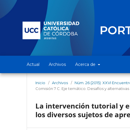
Actual
Archivos
Acerca de
Inicio
/
Archivos
/
Núm. 26 (2015): XXVI Encuentr
Comisión 7 C. Eje temático. Desafíos y alternativa
La intervención tutorial y e
los diversos sujetos de apr