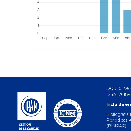
DOI:
10.225
ISSN: 2618-
Incluida en
Bibliografía
Periódicas 
(BINPAR)