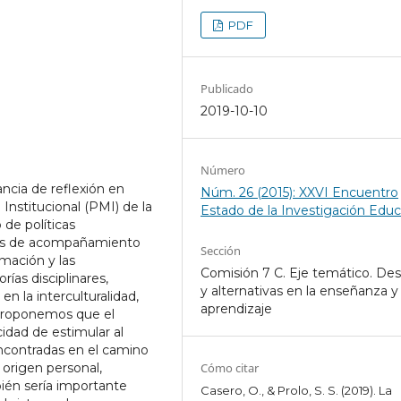
PDF
Publicado
2019-10-10
Número
ncia de reflexión en
Núm. 26 (2015): XXVI Encuentro
Institucional (PMI) de la
Estado de la Investigación Educ
de políticas
ias de acompañamiento
Sección
rmación y las
Comisión 7 C. Eje temático. Des
ías disciplinares,
y alternativas en la enseñanza y 
en la interculturalidad,
aprendizaje
o.Proponemos que el
idad de estimular al
 encontradas en el camino
origen personal,
Cómo citar
bién sería importante
Casero, O., & Prolo, S. S. (2019). La