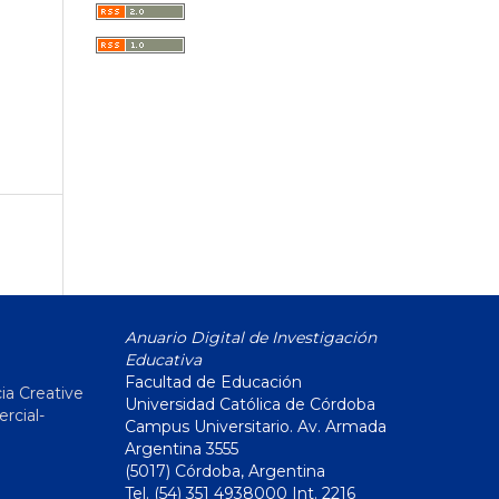
Anuario Digital de Investigación
Educativa
Facultad de Educación
ia Creative
Universidad Católica de Córdoba
cial-
Campus Universitario. Av. Armada
Argentina 3555
(5017) Córdoba, Argentina
Tel. (54) 351 4938000 Int. 2216