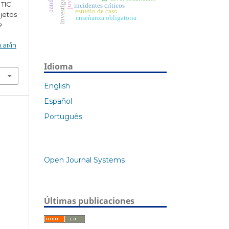
 TIC:
incidentes críticos
estudio de caso
ujetos
enseñanza obligatoria
e
.ar/in
Idioma
English
Español
Português
Open Journal Systems
Últimas publicaciones