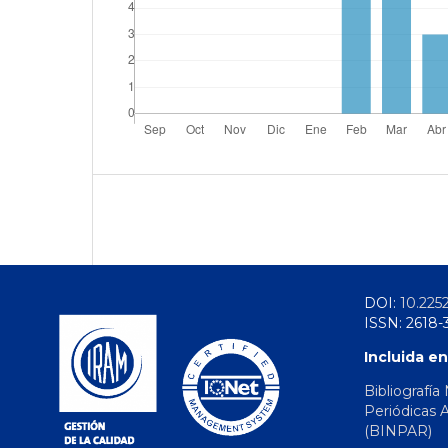
DOI:
10.225
ISSN: 2618-
Incluida en
Bibliografía
Periódicas 
(BINPAR)