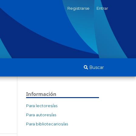
Registrarse
Entrar
Buscar
Información
Para lectores/as
Para autores/as
Para bibliotecarios/as