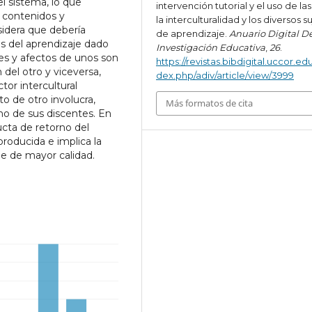
l sistema, lo que
intervención tutorial y el uso de las
 contenidos y
la interculturalidad y los diversos s
sidera que debería
de aprendizaje.
Anuario Digital D
os del aprendizaje dado
Investigación Educativa
,
26
.
es y afectos de unos son
https://revistas.bibdigital.uccor.edu
 del otro y viceversa,
dex.php/adiv/article/view/3999
tor intercultural
to de otro involucra,
Más formatos de cita
uno de sus discentes. En
cta de retorno del
producida e implica la
je de mayor calidad.