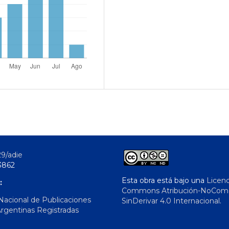
29/adie
3862
Esta obra está bajo una
Licenc
:
Commons Atribución-NoComer
 Nacional de Publicaciones
SinDerivar 4.0 Internacional
.
Argentinas Registradas