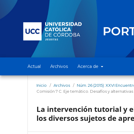
Actual
Archivos
Acerca de
Inicio
/
Archivos
/
Núm. 26 (2015): XXVI Encuentr
Comisión 7 C. Eje temático. Desafíos y alternativa
La intervención tutorial y e
los diversos sujetos de apr