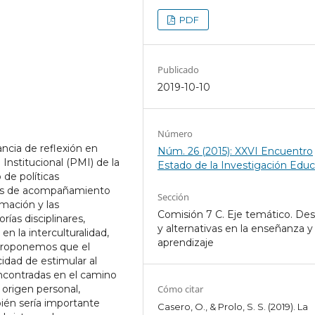
PDF
Publicado
2019-10-10
Número
ncia de reflexión en
Núm. 26 (2015): XXVI Encuentro
Institucional (PMI) de la
Estado de la Investigación Educ
de políticas
ias de acompañamiento
Sección
rmación y las
Comisión 7 C. Eje temático. Des
ías disciplinares,
y alternativas en la enseñanza y 
en la interculturalidad,
aprendizaje
o.Proponemos que el
idad de estimular al
 encontradas en el camino
origen personal,
Cómo citar
bién sería importante
Casero, O., & Prolo, S. S. (2019). La