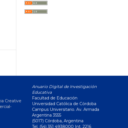
Anuario Digital de Investigación
Educativa
Facultad de Educación
ia Creative
Universidad Católica de Córdoba
cial-
Campus Universitario. Av. Armada
Argentina 3555
(5017) Córdoba, Argentina
Tel. (54) 351 4938000 Int. 2216