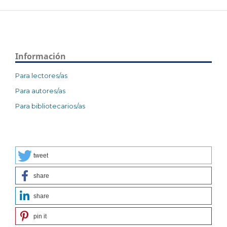
Información
Para lectores/as
Para autores/as
Para bibliotecarios/as
tweet
share
share
pin it