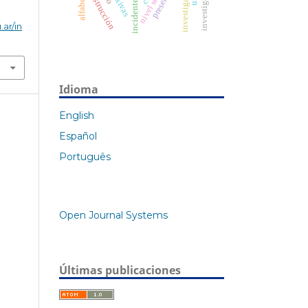
construcción
.ar/in
Idioma
English
Español
Português
Open Journal Systems
Últimas publicaciones