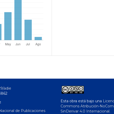
29/adie
3862
Esta obra está bajo una
Licenc
:
Commons Atribución-NoComer
 Nacional de Publicaciones
SinDerivar 4.0 Internacional
.