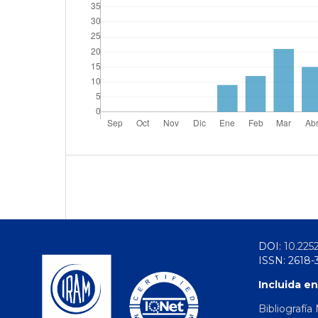
DOI:
10.225
ISSN: 2618-
Incluida en
Bibliografía