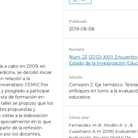
Publicado
2019-08-08
Número
Núm. 23 (2012): XXIII Encuentro
Estado de la Investigación Educ
ada a cabo en 2009, en
dicina, se decidió iniciar
Sección
 relación a la
Universitario CEMIC.Por
Comisión 2. Eje temático. Teoría
y posgrado a participar
enfoques en torno a la evaluaci
esta de formación en
educativa
taller se propuso que los
tes propuestas y
 vistas a la elaboración
Cómo citar
especialmente en lo que
Fernández, M. B., Modlin, R. V., &
artir de la reflexión
Cusumano, A. M. (2019). Evaluando 
bo por los docentes,
evaluación.
Anuario Digital De