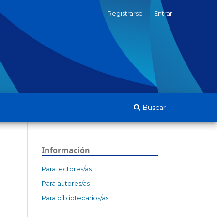
Registrarse
Entrar
Buscar
Información
Para lectores/as
Para autores/as
Para bibliotecarios/as