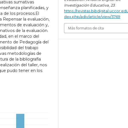
uativas sumativas
Investigación Educativa
,
23
.
nseñanza planificadas, y
https://revistas.bibdigital.uccor.edu
va de los procesos.El
dex.php/adiv/article/view/3769
ra Repensar la evaluación,
trumentos de evaluación y,
Más formatos de cita
mativos de la evaluación.
dad, en el marco del
mento de Pedagogía del
sibilidad del trabajo
uevas metodologías de
ura de la bibliografía
alización del taller, nos
que pudo tener en los