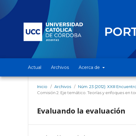
Actual
Archivos
Acerca de
Inicio
/
Archivos
/
Núm. 23 (2012): XXIII Encuent
Comisión 2. Eje temático. Teorías y enfoques en to
Evaluando la evaluación