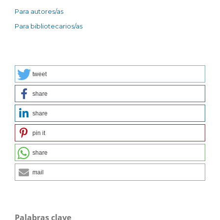
Para autores/as
Para bibliotecarios/as
tweet
share
share
pin it
share
mail
Palabras clave