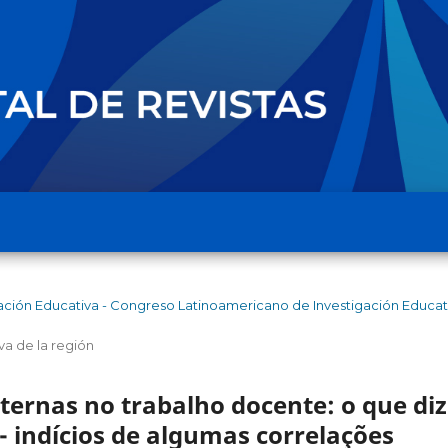
igación Educativa - Congreso Latinoamericano de Investigación Educat
va de la región
ternas no trabalho docente: o que diz
 - indícios de algumas correlações