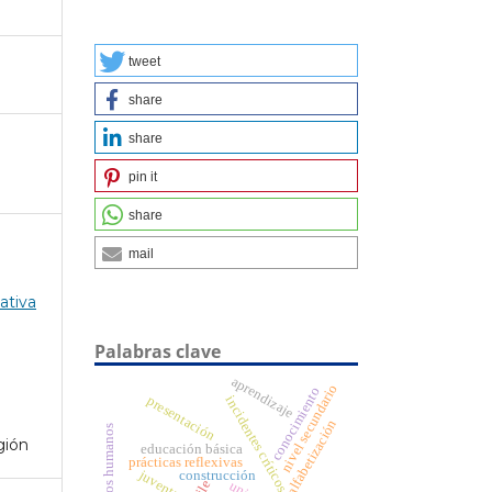
tweet
share
share
pin it
share
mail
ativa
Palabras clave
aprendizaje
nivel secundario
conocimiento
presentación
incidentes críticos
alfabetización
derechos humanos
gión
educación básica
prácticas reflexivas
juventud
construcción