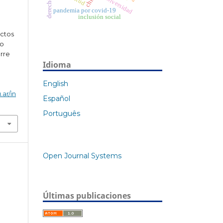
chile
universidad
pandemia por covid-19
inclusión social
actos
ho
orre
Idioma
English
.ar/in
Español
Português
Open Journal Systems
Últimas publicaciones