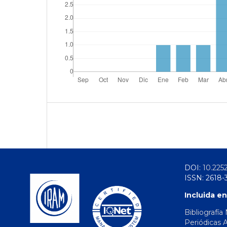
DOI:
10.225
ISSN: 2618-
Incluida en
Bibliografía
Periódicas 