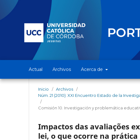
Actual
Archivos
Acerca de
Inicio
/
Archivos
/
Núm. 21 (2010): XXI Encuentro Estado de la Invest
/
Comisión 10. Investigación y problemática educati
Impactos das avaliações ex
lei, o que ocorre na prática