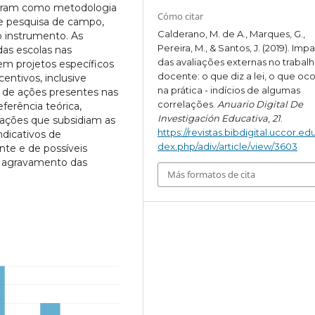
tiveram como metodologia
Cómo citar
 e pesquisa de campo,
Calderano, M. de A., Marques, G.,
o instrumento. As
Pereira, M., & Santos, J. (2019). Imp
 das escolas nas
das avaliações externas no trabal
em projetos específicos
docente: o que diz a lei, o que oc
ntivos, inclusive
na prática - indícios de algumas
o de ações presentes nas
correlações.
Anuario Digital De
ferência teórica,
Investigación Educativa
,
21
.
slações que subsidiam as
https://revistas.bibdigital.uccor.edu
ndicativos de
dex.php/adiv/article/view/3603
nte e de possíveis
m agravamento das
Más formatos de cita