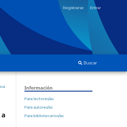
Registrarse
Entrar
Buscar
iva
Información
Para lectores/as
Para autores/as
 a
Para bibliotecarios/as