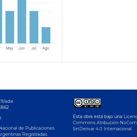
29/adie
3862
Esta obra está bajo una
Licenc
:
Commons Atribución-NoComer
 Nacional de Publicaciones
SinDerivar 4.0 Internacional
.
Argentinas Registradas