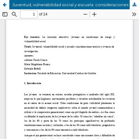
Juventud, vulnerabilidad social y escuela: consideraciones teóricas y avances de investigación