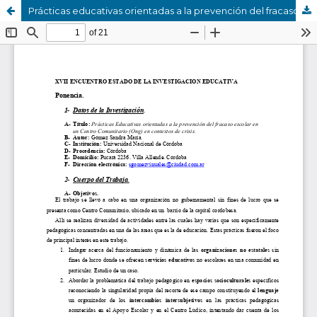
Prácticas educativas orientadas a la prevención del fracaso escolar en un centro comunitario (ONG) en contextos de crisis