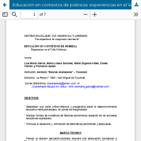
Educación en contextos de pobreza: experiencias en el Valle Calchaquí