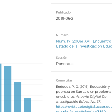
Publicado
2019-06-21
Número
Núm. 17 (2006): XVII Encuentro
Estado de la Investigación Educ
Sección
Ponencias
Cómo citar
Enriquez, P. G. (2019). Educación y
pobreza en San Luis: un problema
encubierto.
Anuario Digital De
Investigación Educativa
,
17
.
https://revistas.bibdigital.uccor.edu
dex.php/adiv/article/view/3390