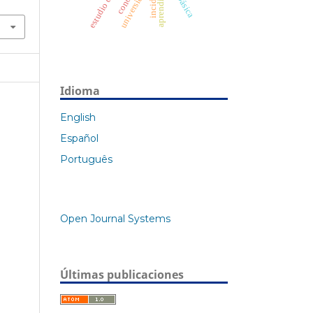
estudio de caso
aprendizaje
universidad
Idioma
English
Español
Português
Open Journal Systems
Últimas publicaciones