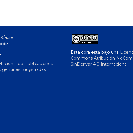
29/adie
3862
Esta obra está bajo una
Licenc
:
Commons Atribución-NoComer
 Nacional de Publicaciones
SinDerivar 4.0 Internacional
.
Argentinas Registradas