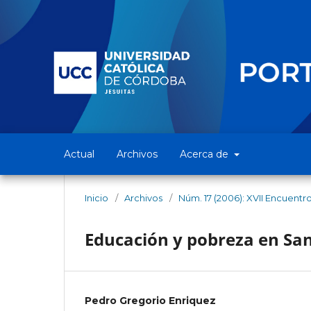
Actual
Archivos
Acerca de
Inicio
/
Archivos
/
Núm. 17 (2006): XVII Encuentr
Educación y pobreza en San
Pedro Gregorio Enriquez