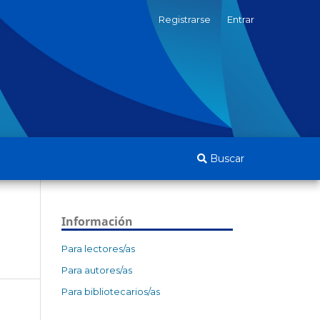
Registrarse
Entrar
Buscar
Información
Para lectores/as
Para autores/as
Para bibliotecarios/as