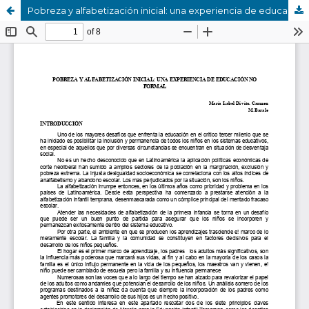
Pobreza y alfabetización inicial: una experiencia de educación no formal