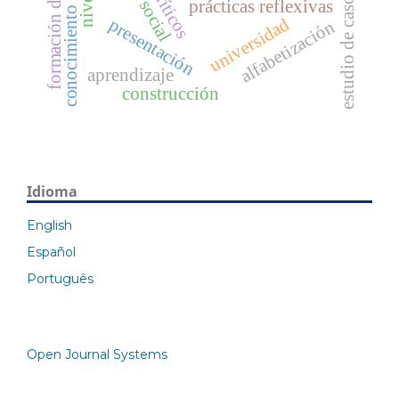
formación docente
estudio de caso
prácticas reflexivas
conocimiento
universidad
presentación
alfabetización
aprendizaje
construcción
Idioma
English
Español
Português
Open Journal Systems