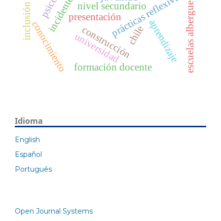
inclusión social
prácticas reflexivas
nivel secundario
escuelas albergue
presentación
aprendizaje
conocimiento
chile
construcción
universidad
formación docente
Idioma
English
Español
Português
Open Journal Systems