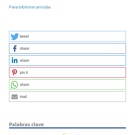
Para bibliotecarios/as
tweet
share
share
pin it
share
mail
Palabras clave