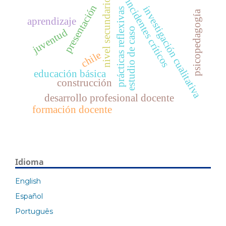
incidentes críticos
nivel secundario
presentación
investigación cualitativa
prácticas reflexivas
psicopedagogía
aprendizaje
estudio de caso
juventud
chile
educación básica
construcción
desarrollo profesional docente
formación docente
Idioma
English
Español
Português