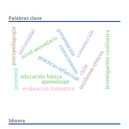
Palabras clave
psicopedagogía
presentación
universidad
construcción
investigación cualitativa
nivel secundario
conocimiento
incidentes críticos
prácticas reflexivas
chile
juventud
educación básica
aprendizaje
evaluación formativa
Idioma