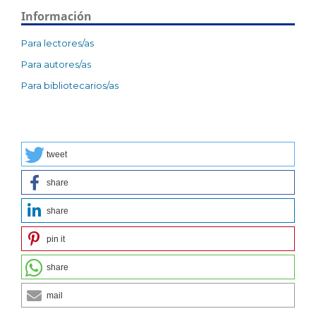
Información
Para lectores/as
Para autores/as
Para bibliotecarios/as
tweet
share
share
pin it
share
mail