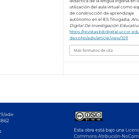
didáctica de la lengua inglesa en l
utilización del aula virtual como e
de construcción de aprendizaje
autónomo en el IES Tinogasta.
Anu
Digital De Investigación Educativ
https://revistas.bibdigital.uccor.edu
dex.php/adiv/article/view/3211
Más formatos de cita
29/adie
3862
Esta obra está bajo una
Licenc
:
Commons Atribución-NoComer