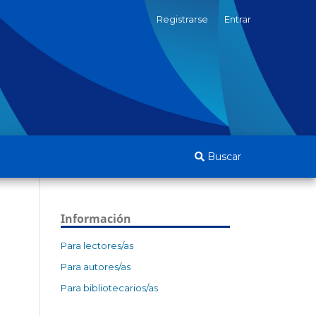
Registrarse
Entrar
Buscar
Información
Para lectores/as
Para autores/as
Para bibliotecarios/as