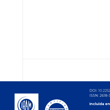
DOI:
10.225
ISSN: 2618-
Incluida en