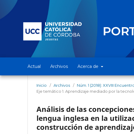
Actual
Archivos
Acerca de
Inicio
/
Archivos
/
Núm. 1 (2018): XXVIII Encuentr
Eje temático 1. Aprendizaje mediado por la tecnolo
Análisis de las concepciones
lengua inglesa en la utiliz
construcción de aprendizaj