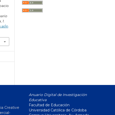
a
spacio
ario
a
,
1
.
.ar/in
Anuario Digital de Investigación
Educativa
Facultad de Educación
ia Creative
Universidad Católica de Córdoba
cial-